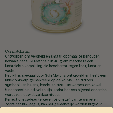
Our matcha tin.
Ontworpen om versheid en smaak optimaal te behouden,
bewaart het Suki Matcha blik 40 gram matcha in een
luchtdichte verpakking die beschermt tegen licht, lucht en
vocht.
Het blik is speciaal voor Suki Matcha ontwikkeld en heeft een
uniek ontwerp geïnspireerd op de koi vis. Een tijdloos
symbool van balans, kracht en rust. Ontworpen om zowel
functioneel als stijlvol te zijn, zodat het een blijvend onderdeel
wordt van jouw dagelijkse ritueel.
Perfect om cadeau te geven of om zelf van te genieten.
Zodra het blik leeg is, kan het gemakkelijk worden bijgevuld
met onze 40g of 100g matcha refill bags.