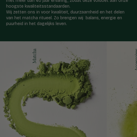
met meer dan 40 jaar ervaring, zodat deze voldoet aan onze
hoogste kwaliteitsstandaarden.
Wij zetten ons in voor kwaliteit, duurzaamheid en het delen
van het matcha ritueel. Zo brengen wij balans, energie en
puurheid in het dagelijks leven.
Matcha
Acces