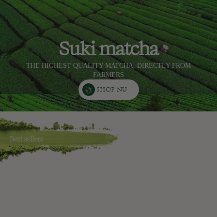
Suki matcha
THE HIGHEST QUALITY MATCHA, DIRECTLY FROM
FARMERS
SHOP NU
Best sellers
Voeg toe
Voeg toe
BEST SELLER