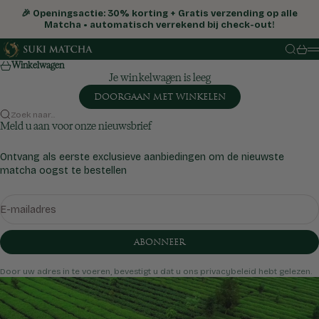
Naar inhoud
🎉 Openingsactie: 30% korting + Gratis verzending op alle
Matcha • automatisch verrekend bij check-out!
Suki Matcha Store
Zoeken
Wink
M
Winkelwagen
Je winkelwagen is leeg
DOORGAAN MET WINKELEN
Zoek naar...
Meld u aan voor onze nieuwsbrief
Ontvang als eerste exclusieve aanbiedingen om de nieuwste
matcha oogst te bestellen
E-mailadres
ABONNEER
Door uw adres in te voeren, bevestigt u dat u ons privacybeleid hebt gelezen.