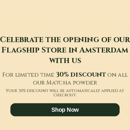
BEKIJK ALLES
Our Quality
Celebrate the opening of our
Flagship Store in Amsterdam
Bij Suki Matcha begint alles met kwaliteit. Kwaliteit die door
de jaren heen is opgebouwd met vakmanschap, toewijding en
with us
een grote liefde voor matcha. We werken nauw samen met
onze lokale boeren en bouwen langdurige samenwerkingen
op, waardoor we alleen de beste ceremonial grade bladeren
30% discount
For limited time
​
on all
kunnen selecteren.
our Matcha powder
DISCOVER OUR QUALITY
Your 30% discount will be automatically applied at
checkout.
Shop Now
Geliefd bij onze klanten