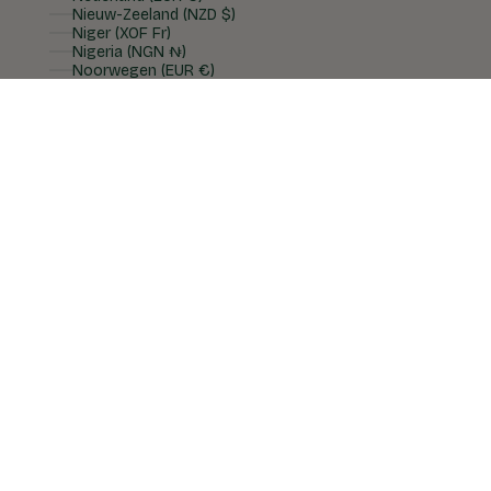
Nieuw-Zeeland (NZD $)
Niger (XOF Fr)
Nigeria (NGN ₦)
Noorwegen (EUR €)
Oostenrijk (EUR €)
Peru (PEN S/)
Polen (PLN zł)
Portugal (EUR €)
Qatar (QAR ر.ق)
Roemenië (RON Lei)
Saoedi-Arabië (SAR ر.س)
Singapore (SGD $)
Slovenië (EUR €)
Slowakije (EUR €)
Spanje (EUR €)
Thailand (THB ฿)
Tsjechië (CZK Kč)
Verenigd Koninkrijk (GBP £)
Verenigde Arabische Emiraten (AED د.إ)
Verenigde Staten (USD $)
Vietnam (VND ₫)
Zuid-Afrika (EUR €)
Zuid-Korea (KRW ₩)
Zweden (SEK kr)
Zwitserland (CHF CHF)