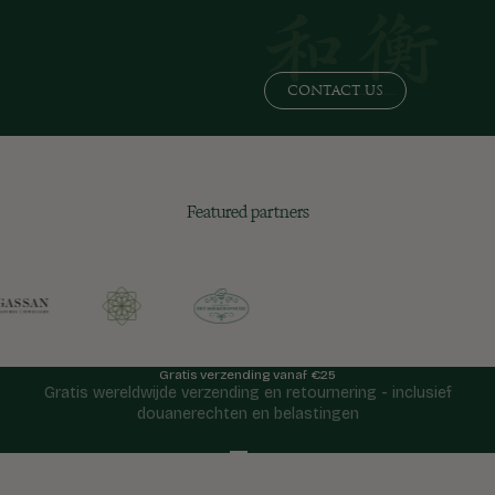
CONTACT US
Featured partners
Gratis verzending vanaf €25
Gratis wereldwijde verzending en retournering - inclusief
douanerechten en belastingen
Naar artikel 1
Naar artikel 2
Naar artikel 3