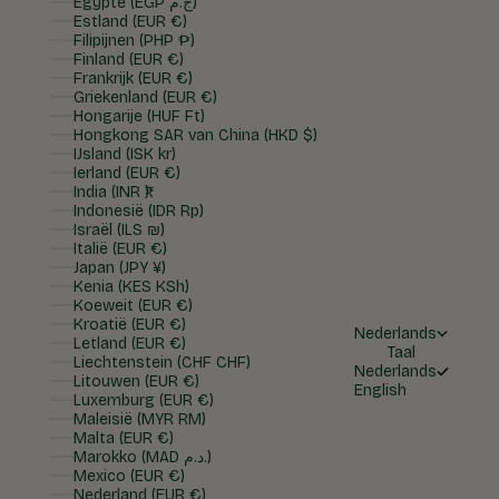
Egypte (EGP ج.م)
Estland (EUR €)
Filipijnen (PHP ₱)
Finland (EUR €)
Frankrijk (EUR €)
Griekenland (EUR €)
Hongarije (HUF Ft)
Hongkong SAR van China (HKD $)
IJsland (ISK kr)
Ierland (EUR €)
India (INR ₹)
Indonesië (IDR Rp)
Israël (ILS ₪)
Italië (EUR €)
Japan (JPY ¥)
Kenia (KES KSh)
Koeweit (EUR €)
Kroatië (EUR €)
Nederlands
Letland (EUR €)
Taal
Liechtenstein (CHF CHF)
Nederlands
Litouwen (EUR €)
English
Luxemburg (EUR €)
Maleisië (MYR RM)
Malta (EUR €)
Marokko (MAD د.م.)
Mexico (EUR €)
Nederland (EUR €)